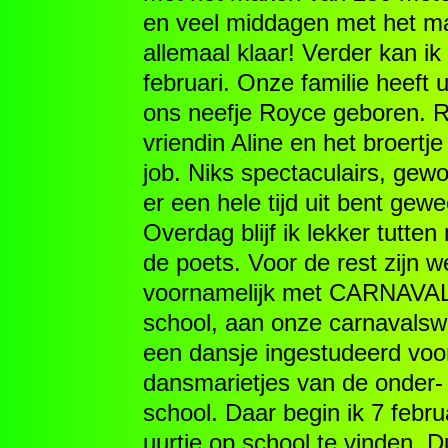
en veel middagen met het ma
allemaal klaar! Verder kan ik 
februari. Onze familie heeft 
ons neefje Royce geboren. R
vriendin Aline en het broertj
job. Niks spectaculairs, ge
er een hele tijd uit bent gew
Overdag blijf ik lekker tutte
de poets. Voor de rest zijn 
voornamelijk met CARNAVAL!
school, aan onze carnavalswa
een dansje ingestudeerd voor 
dansmarietjes van de onder-
school. Daar begin ik 7 febr
uurtje op school te vinden. D